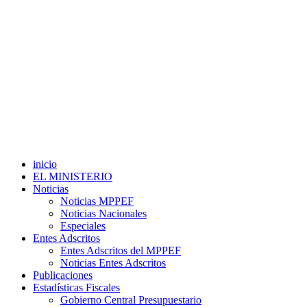
inicio
EL MINISTERIO
Noticias
Noticias MPPEF
Noticias Nacionales
Especiales
Entes Adscritos
Entes Adscritos del MPPEF
Noticias Entes Adscritos
Publicaciones
Estadísticas Fiscales
Gobierno Central Presupuestario