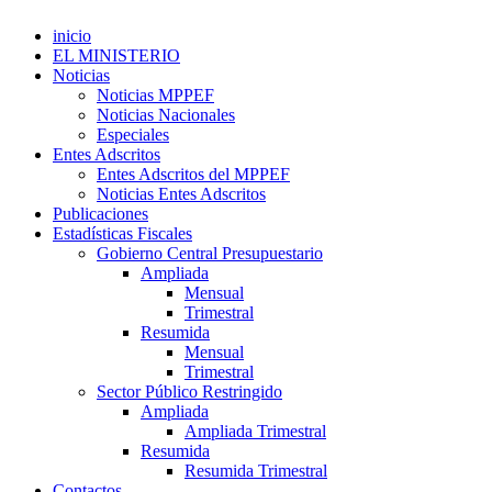
inicio
EL MINISTERIO
Noticias
Noticias MPPEF
Noticias Nacionales
Especiales
Entes Adscritos
Entes Adscritos del MPPEF
Noticias Entes Adscritos
Publicaciones
Estadísticas Fiscales
Gobierno Central Presupuestario
Ampliada
Mensual
Trimestral
Resumida
Mensual
Trimestral
Sector Público Restringido
Ampliada
Ampliada Trimestral
Resumida
Resumida Trimestral
Contactos