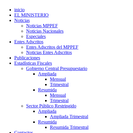
inicio
EL MINISTERIO
Noticias
Noticias MPPEF
Noticias Nacionales
Especiales
Entes Adscritos
Entes Adscritos del MPPEF
Noticias Entes Adscritos
Publicaciones
Estadísticas Fiscales
Gobierno Central Presupuestario
Ampliada
Mensual
Trimestral
Resumida
Mensual
Trimestral
Sector Público Restringido
Ampliada
Ampliada Trimestral
Resumida
Resumida Trimestral
Contactos