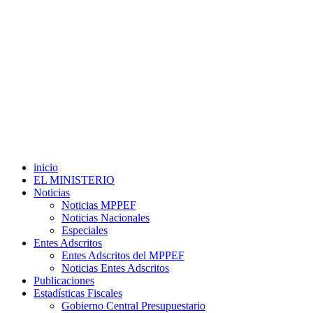
inicio
EL MINISTERIO
Noticias
Noticias MPPEF
Noticias Nacionales
Especiales
Entes Adscritos
Entes Adscritos del MPPEF
Noticias Entes Adscritos
Publicaciones
Estadísticas Fiscales
Gobierno Central Presupuestario