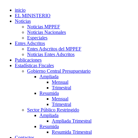
inicio
EL MINISTERIO
Noticias
Noticias MPPEF
Noticias Nacionales
Especiales
Entes Adscritos
Entes Adscritos del MPPEF
Noticias Entes Adscritos
Publicaciones
Estadísticas Fiscales
Gobierno Central Presupuestario
Ampliada
Mensual
Trimestral
Resumida
Mensual
Trimestral
Sector Público Restringido
Ampliada
Ampliada Trimestral
Resumida
Resumida Trimestral
Contactos