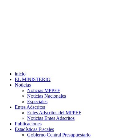
inicio
EL MINISTERIO
Noticias
Noticias MPPEF
Noticias Nacionales
Especiales
Entes Adscritos
Entes Adscritos del MPPEF
Noticias Entes Adscritos
Publicaciones
Estadísticas Fiscales
Gobierno Central Presupuestario