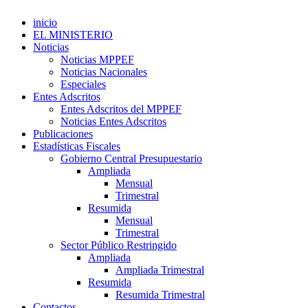
inicio
EL MINISTERIO
Noticias
Noticias MPPEF
Noticias Nacionales
Especiales
Entes Adscritos
Entes Adscritos del MPPEF
Noticias Entes Adscritos
Publicaciones
Estadísticas Fiscales
Gobierno Central Presupuestario
Ampliada
Mensual
Trimestral
Resumida
Mensual
Trimestral
Sector Público Restringido
Ampliada
Ampliada Trimestral
Resumida
Resumida Trimestral
Contactos