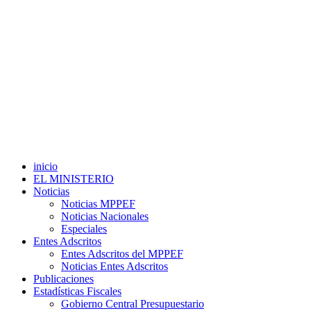
inicio
EL MINISTERIO
Noticias
Noticias MPPEF
Noticias Nacionales
Especiales
Entes Adscritos
Entes Adscritos del MPPEF
Noticias Entes Adscritos
Publicaciones
Estadísticas Fiscales
Gobierno Central Presupuestario