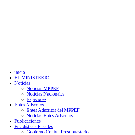
inicio
EL MINISTERIO
Noticias
Noticias MPPEF
Noticias Nacionales
Especiales
Entes Adscritos
Entes Adscritos del MPPEF
Noticias Entes Adscritos
Publicaciones
Estadísticas Fiscales
Gobierno Central Presupuestario