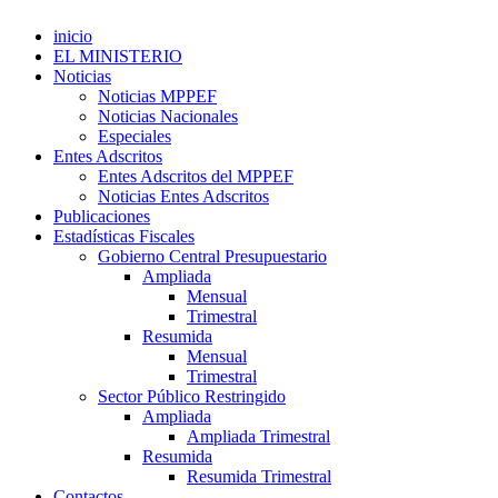
inicio
EL MINISTERIO
Noticias
Noticias MPPEF
Noticias Nacionales
Especiales
Entes Adscritos
Entes Adscritos del MPPEF
Noticias Entes Adscritos
Publicaciones
Estadísticas Fiscales
Gobierno Central Presupuestario
Ampliada
Mensual
Trimestral
Resumida
Mensual
Trimestral
Sector Público Restringido
Ampliada
Ampliada Trimestral
Resumida
Resumida Trimestral
Contactos