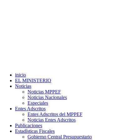
inicio
EL MINISTERIO
Noticias
Noticias MPPEF
Noticias Nacionales
Especiales
Entes Adscritos
Entes Adscritos del MPPEF
Noticias Entes Adscritos
Publicaciones
Estadísticas Fiscales
Gobierno Central Presupuestario