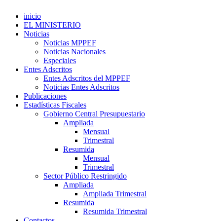
inicio
EL MINISTERIO
Noticias
Noticias MPPEF
Noticias Nacionales
Especiales
Entes Adscritos
Entes Adscritos del MPPEF
Noticias Entes Adscritos
Publicaciones
Estadísticas Fiscales
Gobierno Central Presupuestario
Ampliada
Mensual
Trimestral
Resumida
Mensual
Trimestral
Sector Público Restringido
Ampliada
Ampliada Trimestral
Resumida
Resumida Trimestral
Contactos