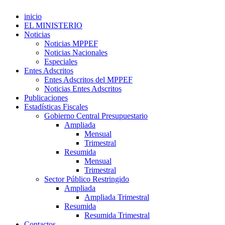
inicio
EL MINISTERIO
Noticias
Noticias MPPEF
Noticias Nacionales
Especiales
Entes Adscritos
Entes Adscritos del MPPEF
Noticias Entes Adscritos
Publicaciones
Estadísticas Fiscales
Gobierno Central Presupuestario
Ampliada
Mensual
Trimestral
Resumida
Mensual
Trimestral
Sector Público Restringido
Ampliada
Ampliada Trimestral
Resumida
Resumida Trimestral
Contactos