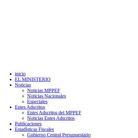
inicio
EL MINISTERIO
Noticias
Noticias MPPEF
Noticias Nacionales
Especiales
Entes Adscritos
Entes Adscritos del MPPEF
Noticias Entes Adscritos
Publicaciones
Estadísticas Fiscales
Gobierno Central Presupuestario