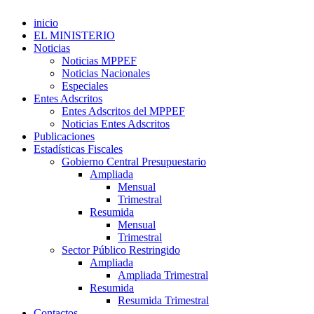
inicio
EL MINISTERIO
Noticias
Noticias MPPEF
Noticias Nacionales
Especiales
Entes Adscritos
Entes Adscritos del MPPEF
Noticias Entes Adscritos
Publicaciones
Estadísticas Fiscales
Gobierno Central Presupuestario
Ampliada
Mensual
Trimestral
Resumida
Mensual
Trimestral
Sector Público Restringido
Ampliada
Ampliada Trimestral
Resumida
Resumida Trimestral
Contactos