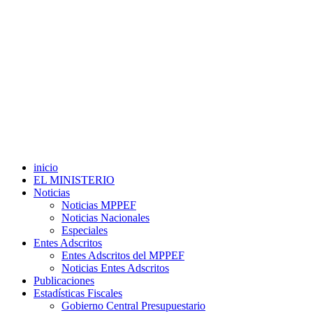
inicio
EL MINISTERIO
Noticias
Noticias MPPEF
Noticias Nacionales
Especiales
Entes Adscritos
Entes Adscritos del MPPEF
Noticias Entes Adscritos
Publicaciones
Estadísticas Fiscales
Gobierno Central Presupuestario