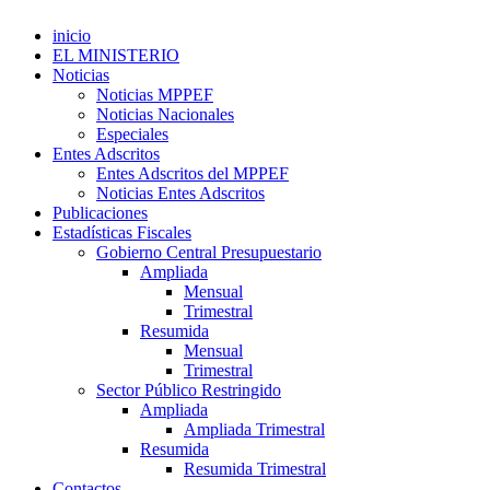
inicio
EL MINISTERIO
Noticias
Noticias MPPEF
Noticias Nacionales
Especiales
Entes Adscritos
Entes Adscritos del MPPEF
Noticias Entes Adscritos
Publicaciones
Estadísticas Fiscales
Gobierno Central Presupuestario
Ampliada
Mensual
Trimestral
Resumida
Mensual
Trimestral
Sector Público Restringido
Ampliada
Ampliada Trimestral
Resumida
Resumida Trimestral
Contactos