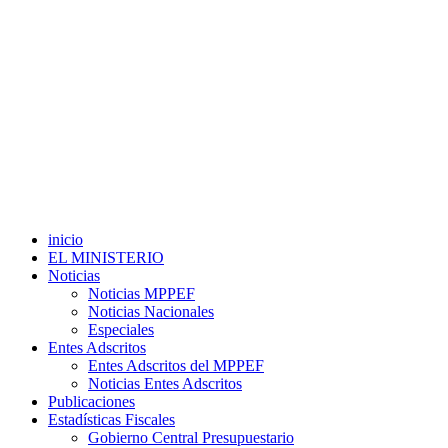
inicio
EL MINISTERIO
Noticias
Noticias MPPEF
Noticias Nacionales
Especiales
Entes Adscritos
Entes Adscritos del MPPEF
Noticias Entes Adscritos
Publicaciones
Estadísticas Fiscales
Gobierno Central Presupuestario