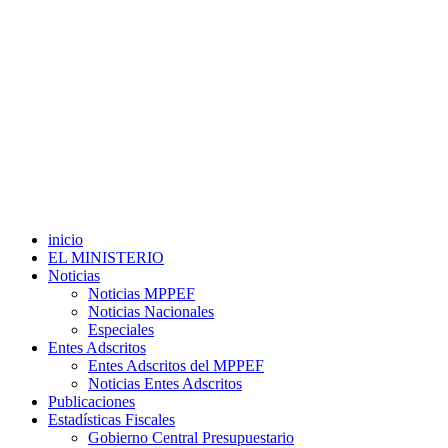
inicio
EL MINISTERIO
Noticias
Noticias MPPEF
Noticias Nacionales
Especiales
Entes Adscritos
Entes Adscritos del MPPEF
Noticias Entes Adscritos
Publicaciones
Estadísticas Fiscales
Gobierno Central Presupuestario