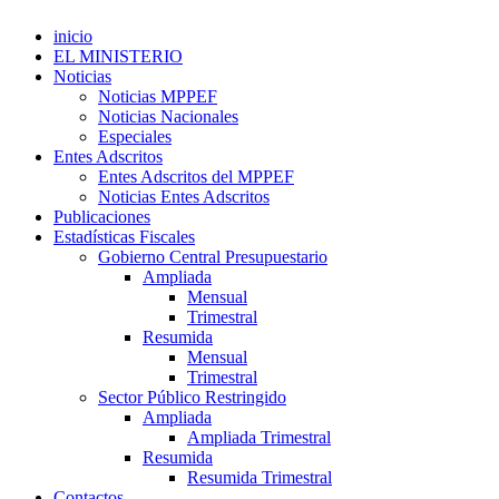
inicio
EL MINISTERIO
Noticias
Noticias MPPEF
Noticias Nacionales
Especiales
Entes Adscritos
Entes Adscritos del MPPEF
Noticias Entes Adscritos
Publicaciones
Estadísticas Fiscales
Gobierno Central Presupuestario
Ampliada
Mensual
Trimestral
Resumida
Mensual
Trimestral
Sector Público Restringido
Ampliada
Ampliada Trimestral
Resumida
Resumida Trimestral
Contactos