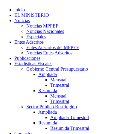
inicio
EL MINISTERIO
Noticias
Noticias MPPEF
Noticias Nacionales
Especiales
Entes Adscritos
Entes Adscritos del MPPEF
Noticias Entes Adscritos
Publicaciones
Estadísticas Fiscales
Gobierno Central Presupuestario
Ampliada
Mensual
Trimestral
Resumida
Mensual
Trimestral
Sector Público Restringido
Ampliada
Ampliada Trimestral
Resumida
Resumida Trimestral
Contactos