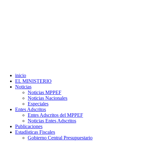
inicio
EL MINISTERIO
Noticias
Noticias MPPEF
Noticias Nacionales
Especiales
Entes Adscritos
Entes Adscritos del MPPEF
Noticias Entes Adscritos
Publicaciones
Estadísticas Fiscales
Gobierno Central Presupuestario