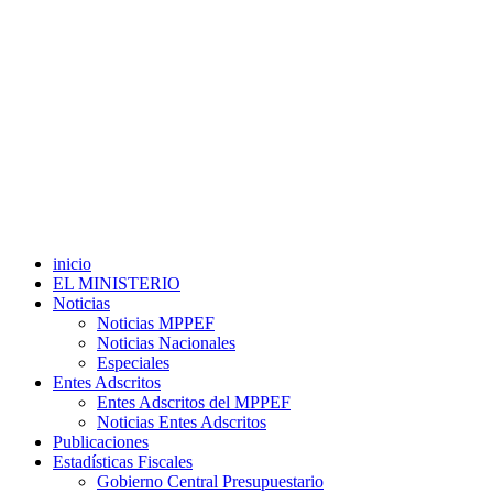
inicio
EL MINISTERIO
Noticias
Noticias MPPEF
Noticias Nacionales
Especiales
Entes Adscritos
Entes Adscritos del MPPEF
Noticias Entes Adscritos
Publicaciones
Estadísticas Fiscales
Gobierno Central Presupuestario