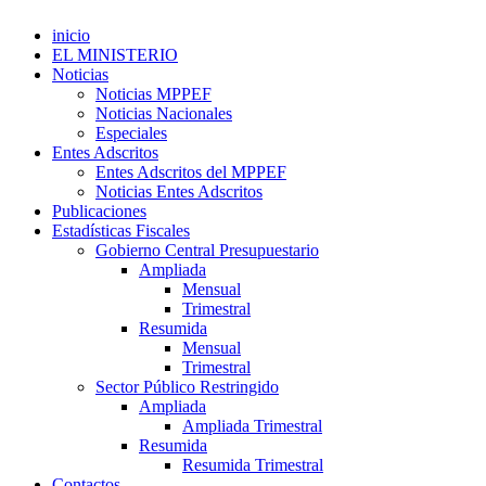
inicio
EL MINISTERIO
Noticias
Noticias MPPEF
Noticias Nacionales
Especiales
Entes Adscritos
Entes Adscritos del MPPEF
Noticias Entes Adscritos
Publicaciones
Estadísticas Fiscales
Gobierno Central Presupuestario
Ampliada
Mensual
Trimestral
Resumida
Mensual
Trimestral
Sector Público Restringido
Ampliada
Ampliada Trimestral
Resumida
Resumida Trimestral
Contactos