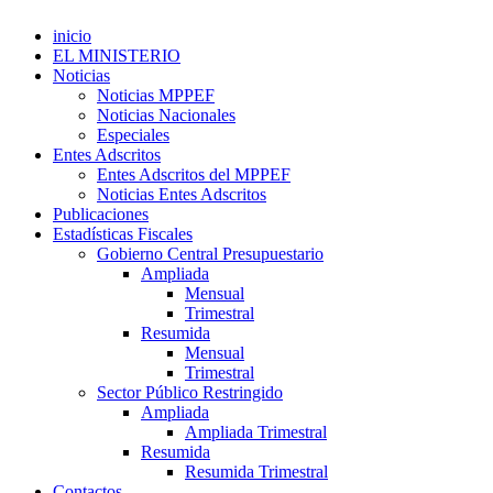
inicio
EL MINISTERIO
Noticias
Noticias MPPEF
Noticias Nacionales
Especiales
Entes Adscritos
Entes Adscritos del MPPEF
Noticias Entes Adscritos
Publicaciones
Estadísticas Fiscales
Gobierno Central Presupuestario
Ampliada
Mensual
Trimestral
Resumida
Mensual
Trimestral
Sector Público Restringido
Ampliada
Ampliada Trimestral
Resumida
Resumida Trimestral
Contactos