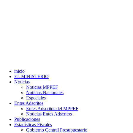
inicio
EL MINISTERIO
Noticias
Noticias MPPEF
Noticias Nacionales
Especiales
Entes Adscritos
Entes Adscritos del MPPEF
Noticias Entes Adscritos
Publicaciones
Estadísticas Fiscales
Gobierno Central Presupuestario