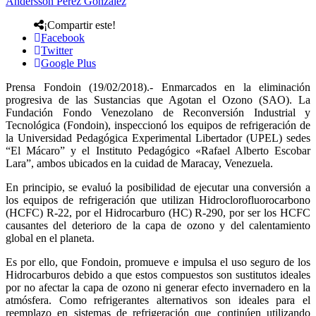
Andersson Perez Gonzalez
¡Compartir este!
Facebook
Twitter
Google Plus
Prensa Fondoin (19/02/2018).- Enmarcados en la eliminación
progresiva de las Sustancias que Agotan el Ozono (SAO). La
Fundación Fondo Venezolano de Reconversión Industrial y
Tecnológica (Fondoin), inspeccionó los equipos de refrigeración de
la Universidad Pedagógica Experimental Libertador (UPEL) sedes
“El Mácaro” y el Instituto Pedagógico «Rafael Alberto Escobar
Lara”, ambos ubicados en la cuidad de Maracay, Venezuela.
En principio, se evaluó la posibilidad de ejecutar una conversión a
los equipos de refrigeración que utilizan Hidroclorofluorocarbono
(HCFC) R-22, por el Hidrocarburo (HC) R-290, por ser los HCFC
causantes del deterioro de la capa de ozono y del calentamiento
global en el planeta.
Es por ello, que Fondoin, promueve e impulsa el uso seguro de los
Hidrocarburos debido a que estos compuestos son sustitutos ideales
por no afectar la capa de ozono ni generar efecto invernadero en la
atmósfera. Como refrigerantes alternativos son ideales para el
reemplazo en sistemas de refrigeración que continúen utilizando