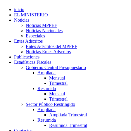
inicio
EL MINISTERIO
Noticias
Noticias MPPEF
Noticias Nacionales
Especiales
Entes Adscritos
Entes Adscritos del MPPEF
Noticias Entes Adscritos
Publicaciones
Estadísticas Fiscales
Gobierno Central Presupuestario
Ampliada
Mensual
Trimestral
Resumida
Mensual
Trimestral
Sector Público Restringido
Ampliada
Ampliada Trimestral
Resumida
Resumida Trimestral
Contactos