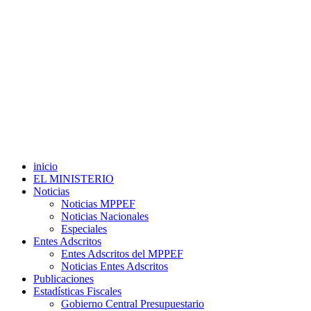
inicio
EL MINISTERIO
Noticias
Noticias MPPEF
Noticias Nacionales
Especiales
Entes Adscritos
Entes Adscritos del MPPEF
Noticias Entes Adscritos
Publicaciones
Estadísticas Fiscales
Gobierno Central Presupuestario