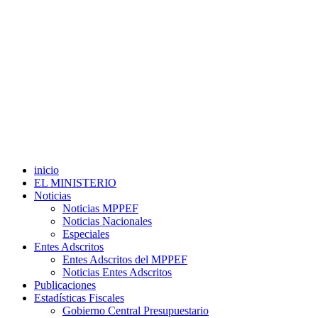
inicio
EL MINISTERIO
Noticias
Noticias MPPEF
Noticias Nacionales
Especiales
Entes Adscritos
Entes Adscritos del MPPEF
Noticias Entes Adscritos
Publicaciones
Estadísticas Fiscales
Gobierno Central Presupuestario