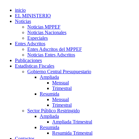
inicio
EL MINISTERIO
Noticias
Noticias MPPEF
Noticias Nacionales
Especiales
Entes Adscritos
Entes Adscritos del MPPEF
Noticias Entes Adscritos
Publicaciones
Estadísticas Fiscales
Gobierno Central Presupuestario
Ampliada
Mensual
Trimestral
Resumida
Mensual
Trimestral
Sector Público Restringido
Ampliada
Ampliada Trimestral
Resumida
Resumida Trimestral
Contactos