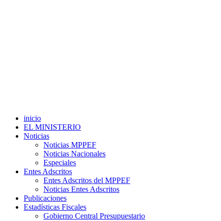
inicio
EL MINISTERIO
Noticias
Noticias MPPEF
Noticias Nacionales
Especiales
Entes Adscritos
Entes Adscritos del MPPEF
Noticias Entes Adscritos
Publicaciones
Estadísticas Fiscales
Gobierno Central Presupuestario