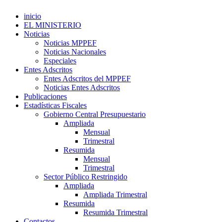
inicio
EL MINISTERIO
Noticias
Noticias MPPEF
Noticias Nacionales
Especiales
Entes Adscritos
Entes Adscritos del MPPEF
Noticias Entes Adscritos
Publicaciones
Estadísticas Fiscales
Gobierno Central Presupuestario
Ampliada
Mensual
Trimestral
Resumida
Mensual
Trimestral
Sector Público Restringido
Ampliada
Ampliada Trimestral
Resumida
Resumida Trimestral
Contactos