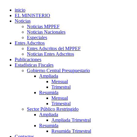
inicio
EL MINISTERIO
Noticias
Noticias MPPEF
Noticias Nacionales
Especiales
Entes Adscritos
Entes Adscritos del MPPEF
Noticias Entes Adscritos
Publicaciones
Estadísticas Fiscales
Gobierno Central Presupuestario
Ampliada
Mensual
Trimestral
Resumida
Mensual
Trimestral
Sector Público Restringido
Ampliada
Ampliada Trimestral
Resumida
Resumida Trimestral
Contactos