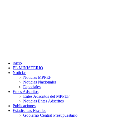
inicio
EL MINISTERIO
Noticias
Noticias MPPEF
Noticias Nacionales
Especiales
Entes Adscritos
Entes Adscritos del MPPEF
Noticias Entes Adscritos
Publicaciones
Estadísticas Fiscales
Gobierno Central Presupuestario