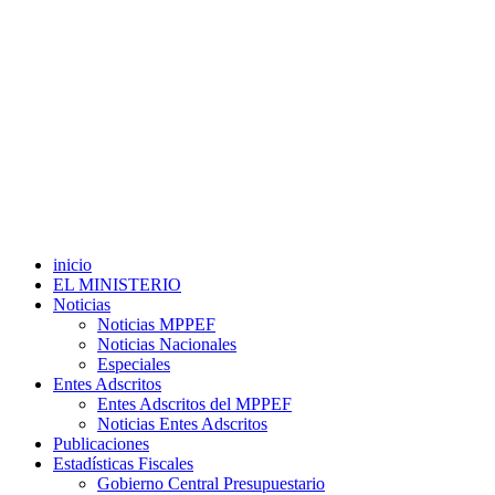
inicio
EL MINISTERIO
Noticias
Noticias MPPEF
Noticias Nacionales
Especiales
Entes Adscritos
Entes Adscritos del MPPEF
Noticias Entes Adscritos
Publicaciones
Estadísticas Fiscales
Gobierno Central Presupuestario