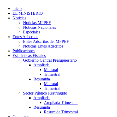
inicio
EL MINISTERIO
Noticias
Noticias MPPEF
Noticias Nacionales
Especiales
Entes Adscritos
Entes Adscritos del MPPEF
Noticias Entes Adscritos
Publicaciones
Estadísticas Fiscales
Gobierno Central Presupuestario
Ampliada
Mensual
Trimestral
Resumida
Mensual
Trimestral
Sector Público Restringido
Ampliada
Ampliada Trimestral
Resumida
Resumida Trimestral
Contactos