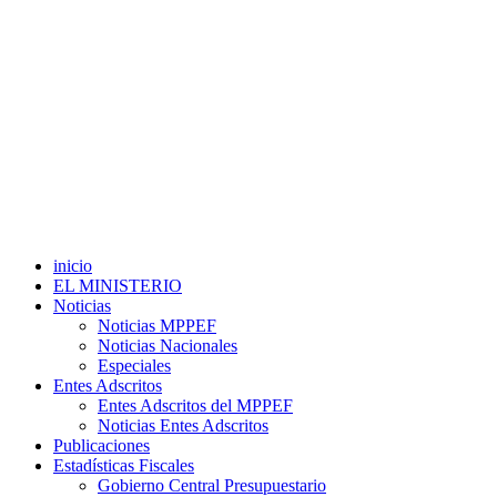
inicio
EL MINISTERIO
Noticias
Noticias MPPEF
Noticias Nacionales
Especiales
Entes Adscritos
Entes Adscritos del MPPEF
Noticias Entes Adscritos
Publicaciones
Estadísticas Fiscales
Gobierno Central Presupuestario