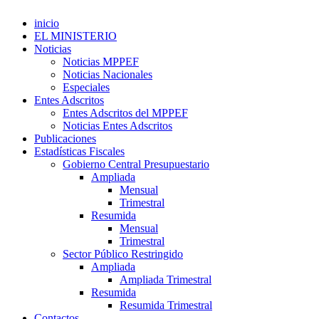
inicio
EL MINISTERIO
Noticias
Noticias MPPEF
Noticias Nacionales
Especiales
Entes Adscritos
Entes Adscritos del MPPEF
Noticias Entes Adscritos
Publicaciones
Estadísticas Fiscales
Gobierno Central Presupuestario
Ampliada
Mensual
Trimestral
Resumida
Mensual
Trimestral
Sector Público Restringido
Ampliada
Ampliada Trimestral
Resumida
Resumida Trimestral
Contactos