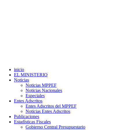
inicio
EL MINISTERIO
Noticias
Noticias MPPEF
Noticias Nacionales
Especiales
Entes Adscritos
Entes Adscritos del MPPEF
Noticias Entes Adscritos
Publicaciones
Estadísticas Fiscales
Gobierno Central Presupuestario