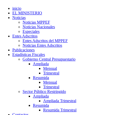
inicio
EL MINISTERIO
Noticias
Noticias MPPEF
Noticias Nacionales
Especiales
Entes Adscritos
Entes Adscritos del MPPEF
Noticias Entes Adscritos
Publicaciones
Estadísticas Fiscales
Gobierno Central Presupuestario
Ampliada
Mensual
Trimestral
Resumida
Mensual
Trimestral
Sector Público Restringido
Ampliada
Ampliada Trimestral
Resumida
Resumida Trimestral
Contactos