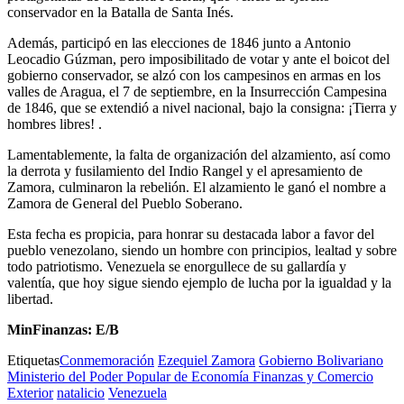
conservador en la Batalla de Santa Inés.
Además, participó en las elecciones de 1846 junto a Antonio
Leocadio Gúzman, pero imposibilitado de votar y ante el boicot del
gobierno conservador, se alzó con los campesinos en armas en los
valles de Aragua, el 7 de septiembre, en la Insurrección Campesina
de 1846, que se extendió a nivel nacional, bajo la consigna: ¡Tierra y
hombres libres! .
Lamentablemente, la falta de organización del alzamiento, así como
la derrota y fusilamiento del Indio Rangel y el apresamiento de
Zamora, culminaron la rebelión. El alzamiento le ganó el nombre a
Zamora de General del Pueblo Soberano.
Esta fecha es propicia, para honrar su destacada labor a favor del
pueblo venezolano, siendo un hombre con principios, lealtad y sobre
todo patriotismo. Venezuela se enorgullece de su gallardía y
valentía, que hoy sigue siendo ejemplo de lucha por la igualdad y la
libertad.
MinFinanzas: E/B
Etiquetas
Conmemoración
Ezequiel Zamora
Gobierno Bolivariano
Ministerio del Poder Popular de Economía Finanzas y Comercio
Exterior
natalicio
Venezuela