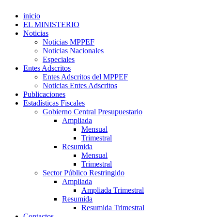
inicio
EL MINISTERIO
Noticias
Noticias MPPEF
Noticias Nacionales
Especiales
Entes Adscritos
Entes Adscritos del MPPEF
Noticias Entes Adscritos
Publicaciones
Estadísticas Fiscales
Gobierno Central Presupuestario
Ampliada
Mensual
Trimestral
Resumida
Mensual
Trimestral
Sector Público Restringido
Ampliada
Ampliada Trimestral
Resumida
Resumida Trimestral
Contactos