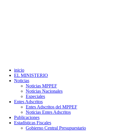
inicio
EL MINISTERIO
Noticias
Noticias MPPEF
Noticias Nacionales
Especiales
Entes Adscritos
Entes Adscritos del MPPEF
Noticias Entes Adscritos
Publicaciones
Estadísticas Fiscales
Gobierno Central Presupuestario