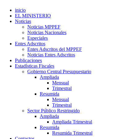
inicio
EL MINISTERIO
Noticias
Noticias MPPEF
Noticias Nacionales
Especiales
Entes Adscritos
Entes Adscritos del MPPEF
Noticias Entes Adscritos
Publicaciones
Estadísticas Fiscales
Gobierno Central Presupuestario
Ampliada
Mensual
Trimestral
Resumida
Mensual
Trimestral
Sector Público Restringido
Ampliada
Ampliada Trimestral
Resumida
Resumida Trimestral
Contactos