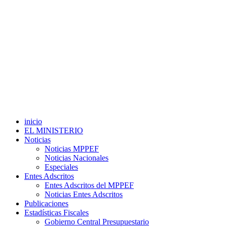
inicio
EL MINISTERIO
Noticias
Noticias MPPEF
Noticias Nacionales
Especiales
Entes Adscritos
Entes Adscritos del MPPEF
Noticias Entes Adscritos
Publicaciones
Estadísticas Fiscales
Gobierno Central Presupuestario