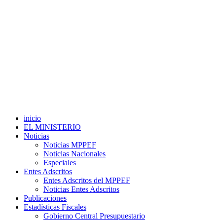
inicio
EL MINISTERIO
Noticias
Noticias MPPEF
Noticias Nacionales
Especiales
Entes Adscritos
Entes Adscritos del MPPEF
Noticias Entes Adscritos
Publicaciones
Estadísticas Fiscales
Gobierno Central Presupuestario