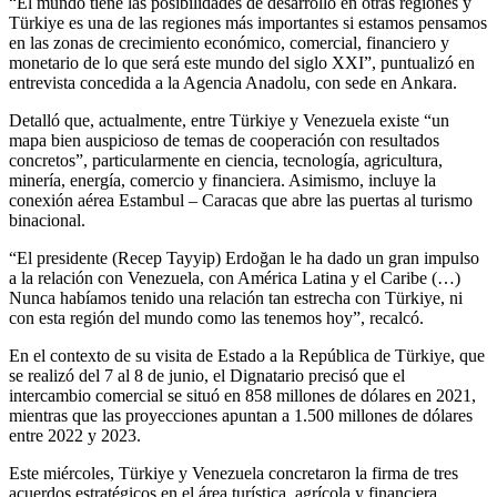
“El mundo tiene las posibilidades de desarrollo en otras regiones y
Türkiye es una de las regiones más importantes si estamos pensamos
en las zonas de crecimiento económico, comercial, financiero y
monetario de lo que será este mundo del siglo XXI”, puntualizó en
entrevista concedida a la Agencia Anadolu, con sede en Ankara.
Detalló que, actualmente, entre Türkiye y Venezuela existe “un
mapa bien auspicioso de temas de cooperación con resultados
concretos”, particularmente en ciencia, tecnología, agricultura,
minería, energía, comercio y financiera. Asimismo, incluye la
conexión aérea Estambul – Caracas que abre las puertas al turismo
binacional.
“El presidente (Recep Tayyip) Erdoğan le ha dado un gran impulso
a la relación con Venezuela, con América Latina y el Caribe (…)
Nunca habíamos tenido una relación tan estrecha con Türkiye, ni
con esta región del mundo como las tenemos hoy”, recalcó.
En el contexto de su visita de Estado a la República de Türkiye, que
se realizó del 7 al 8 de junio, el Dignatario precisó que el
intercambio comercial se situó en 858 millones de dólares en 2021,
mientras que las proyecciones apuntan a 1.500 millones de dólares
entre 2022 y 2023.
Este miércoles, Türkiye y Venezuela concretaron la firma de tres
acuerdos estratégicos en el área turística, agrícola y financiera.