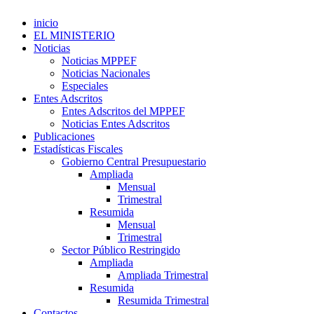
inicio
EL MINISTERIO
Noticias
Noticias MPPEF
Noticias Nacionales
Especiales
Entes Adscritos
Entes Adscritos del MPPEF
Noticias Entes Adscritos
Publicaciones
Estadísticas Fiscales
Gobierno Central Presupuestario
Ampliada
Mensual
Trimestral
Resumida
Mensual
Trimestral
Sector Público Restringido
Ampliada
Ampliada Trimestral
Resumida
Resumida Trimestral
Contactos