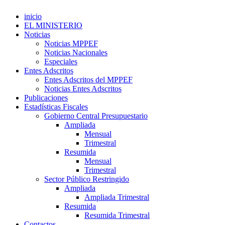
inicio
EL MINISTERIO
Noticias
Noticias MPPEF
Noticias Nacionales
Especiales
Entes Adscritos
Entes Adscritos del MPPEF
Noticias Entes Adscritos
Publicaciones
Estadísticas Fiscales
Gobierno Central Presupuestario
Ampliada
Mensual
Trimestral
Resumida
Mensual
Trimestral
Sector Público Restringido
Ampliada
Ampliada Trimestral
Resumida
Resumida Trimestral
Contactos