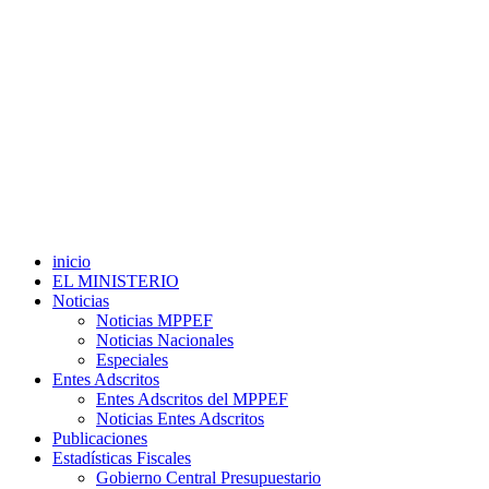
inicio
EL MINISTERIO
Noticias
Noticias MPPEF
Noticias Nacionales
Especiales
Entes Adscritos
Entes Adscritos del MPPEF
Noticias Entes Adscritos
Publicaciones
Estadísticas Fiscales
Gobierno Central Presupuestario