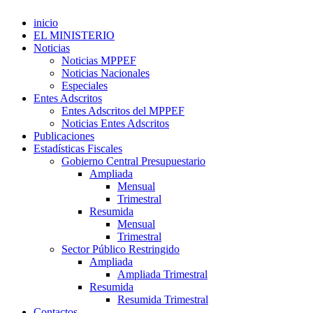
inicio
EL MINISTERIO
Noticias
Noticias MPPEF
Noticias Nacionales
Especiales
Entes Adscritos
Entes Adscritos del MPPEF
Noticias Entes Adscritos
Publicaciones
Estadísticas Fiscales
Gobierno Central Presupuestario
Ampliada
Mensual
Trimestral
Resumida
Mensual
Trimestral
Sector Público Restringido
Ampliada
Ampliada Trimestral
Resumida
Resumida Trimestral
Contactos