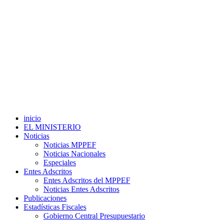
inicio
EL MINISTERIO
Noticias
Noticias MPPEF
Noticias Nacionales
Especiales
Entes Adscritos
Entes Adscritos del MPPEF
Noticias Entes Adscritos
Publicaciones
Estadísticas Fiscales
Gobierno Central Presupuestario