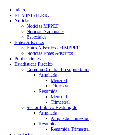
inicio
EL MINISTERIO
Noticias
Noticias MPPEF
Noticias Nacionales
Especiales
Entes Adscritos
Entes Adscritos del MPPEF
Noticias Entes Adscritos
Publicaciones
Estadísticas Fiscales
Gobierno Central Presupuestario
Ampliada
Mensual
Trimestral
Resumida
Mensual
Trimestral
Sector Público Restringido
Ampliada
Ampliada Trimestral
Resumida
Resumida Trimestral
Contactos