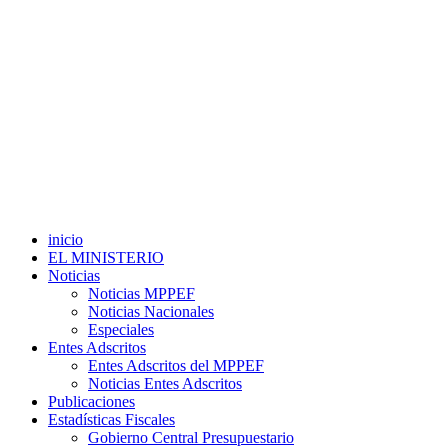
inicio
EL MINISTERIO
Noticias
Noticias MPPEF
Noticias Nacionales
Especiales
Entes Adscritos
Entes Adscritos del MPPEF
Noticias Entes Adscritos
Publicaciones
Estadísticas Fiscales
Gobierno Central Presupuestario