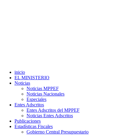
inicio
EL MINISTERIO
Noticias
Noticias MPPEF
Noticias Nacionales
Especiales
Entes Adscritos
Entes Adscritos del MPPEF
Noticias Entes Adscritos
Publicaciones
Estadísticas Fiscales
Gobierno Central Presupuestario