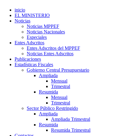
inicio
EL MINISTERIO
Noticias
Noticias MPPEF
Noticias Nacionales
Especiales
Entes Adscritos
Entes Adscritos del MPPEF
Noticias Entes Adscritos
Publicaciones
Estadísticas Fiscales
Gobierno Central Presupuestario
Ampliada
Mensual
Trimestral
Resumida
Mensual
Trimestral
Sector Público Restringido
Ampliada
Ampliada Trimestral
Resumida
Resumida Trimestral
Contactos