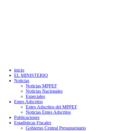
inicio
EL MINISTERIO
Noticias
Noticias MPPEF
Noticias Nacionales
Especiales
Entes Adscritos
Entes Adscritos del MPPEF
Noticias Entes Adscritos
Publicaciones
Estadísticas Fiscales
Gobierno Central Presupuestario