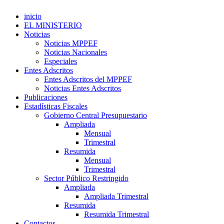
inicio
EL MINISTERIO
Noticias
Noticias MPPEF
Noticias Nacionales
Especiales
Entes Adscritos
Entes Adscritos del MPPEF
Noticias Entes Adscritos
Publicaciones
Estadísticas Fiscales
Gobierno Central Presupuestario
Ampliada
Mensual
Trimestral
Resumida
Mensual
Trimestral
Sector Público Restringido
Ampliada
Ampliada Trimestral
Resumida
Resumida Trimestral
Contactos