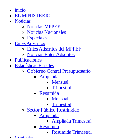
inicio
EL MINISTERIO
Noticias
Noticias MPPEF
Noticias Nacionales
Especiales
Entes Adscritos
Entes Adscritos del MPPEF
Noticias Entes Adscritos
Publicaciones
Estadísticas Fiscales
Gobierno Central Presupuestario
Ampliada
Mensual
Trimestral
Resumida
Mensual
Trimestral
Sector Público Restringido
Ampliada
Ampliada Trimestral
Resumida
Resumida Trimestral
Contactos