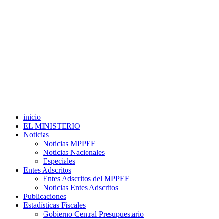
inicio
EL MINISTERIO
Noticias
Noticias MPPEF
Noticias Nacionales
Especiales
Entes Adscritos
Entes Adscritos del MPPEF
Noticias Entes Adscritos
Publicaciones
Estadísticas Fiscales
Gobierno Central Presupuestario