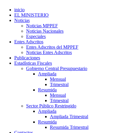
inicio
EL MINISTERIO
Noticias
Noticias MPPEF
Noticias Nacionales
Especiales
Entes Adscritos
Entes Adscritos del MPPEF
Noticias Entes Adscritos
Publicaciones
Estadísticas Fiscales
Gobierno Central Presupuestario
Ampliada
Mensual
Trimestral
Resumida
Mensual
Trimestral
Sector Público Restringido
Ampliada
Ampliada Trimestral
Resumida
Resumida Trimestral
Contactos