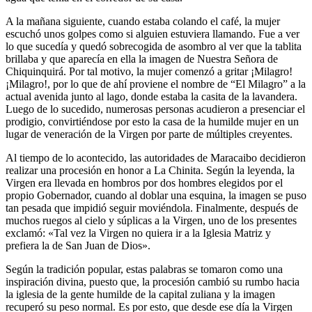
A la mañana siguiente, cuando estaba colando el café, la mujer
escuchó unos golpes como si alguien estuviera llamando. Fue a ver
lo que sucedía y quedó sobrecogida de asombro al ver que la tablita
brillaba y que aparecía en ella la imagen de Nuestra Señora de
Chiquinquirá. Por tal motivo, la mujer comenzó a gritar ¡Milagro!
¡Milagro!, por lo que de ahí proviene el nombre de “El Milagro” a la
actual avenida junto al lago, donde estaba la casita de la lavandera.
Luego de lo sucedido, numerosas personas acudieron a presenciar el
prodigio, convirtiéndose por esto la casa de la humilde mujer en un
lugar de veneración de la Virgen por parte de múltiples creyentes.
Al tiempo de lo acontecido, las autoridades de Maracaibo decidieron
realizar una procesión en honor a La Chinita. Según la leyenda, la
Virgen era llevada en hombros por dos hombres elegidos por el
propio Gobernador, cuando al doblar una esquina, la imagen se puso
tan pesada que impidió seguir moviéndola. Finalmente, después de
muchos ruegos al cielo y súplicas a la Virgen, uno de los presentes
exclamó: «Tal vez la Virgen no quiera ir a la Iglesia Matriz y
prefiera la de San Juan de Dios».
Según la tradición popular, estas palabras se tomaron como una
inspiración divina, puesto que, la procesión cambió su rumbo hacia
la iglesia de la gente humilde de la capital zuliana y la imagen
recuperó su peso normal. Es por esto, que desde ese día la Virgen