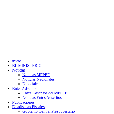
inicio
EL MINISTERIO
Noticias
Noticias MPPEF
Noticias Nacionales
Especiales
Entes Adscritos
Entes Adscritos del MPPEF
Noticias Entes Adscritos
Publicaciones
Estadísticas Fiscales
Gobierno Central Presupuestario