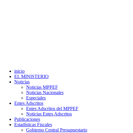
inicio
EL MINISTERIO
Noticias
Noticias MPPEF
Noticias Nacionales
Especiales
Entes Adscritos
Entes Adscritos del MPPEF
Noticias Entes Adscritos
Publicaciones
Estadísticas Fiscales
Gobierno Central Presupuestario