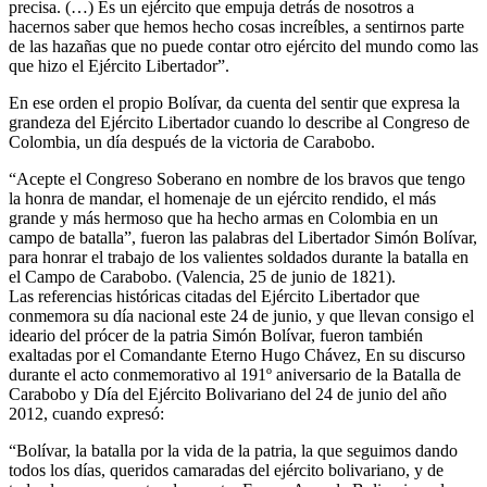
precisa. (…) Es un ejército que empuja detrás de nosotros a
hacernos saber que hemos hecho cosas increíbles, a sentirnos parte
de las hazañas que no puede contar otro ejército del mundo como las
que hizo el Ejército Libertador”.
En ese orden el propio Bolívar, da cuenta del sentir que expresa la
grandeza del Ejército Libertador cuando lo describe al Congreso de
Colombia, un día después de la victoria de Carabobo.
“Acepte el Congreso Soberano en nombre de los bravos que tengo
la honra de mandar, el homenaje de un ejército rendido, el más
grande y más hermoso que ha hecho armas en Colombia en un
campo de batalla”, fueron las palabras del Libertador Simón Bolívar,
para honrar el trabajo de los valientes soldados durante la batalla en
el Campo de Carabobo. (Valencia, 25 de junio de 1821).
Las referencias históricas citadas del Ejército Libertador que
conmemora su día nacional este 24 de junio, y que llevan consigo el
ideario del prócer de la patria Simón Bolívar, fueron también
exaltadas por el Comandante Eterno Hugo Chávez, En su discurso
durante el acto conmemorativo al 191º aniversario de la Batalla de
Carabobo y Día del Ejército Bolivariano del 24 de junio del año
2012, cuando expresó:
“Bolívar, la batalla por la vida de la patria, la que seguimos dando
todos los días, queridos camaradas del ejército bolivariano, y de