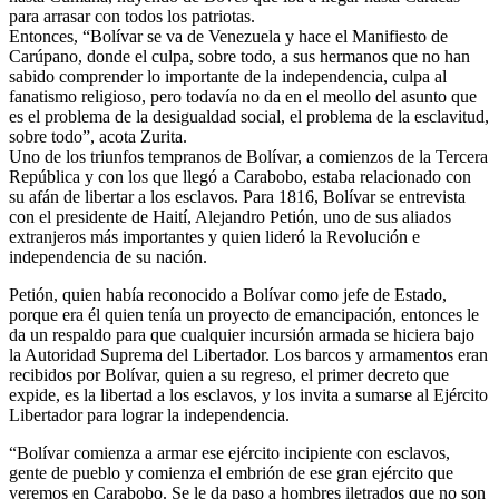
para arrasar con todos los patriotas.
Entonces, “Bolívar se va de Venezuela y hace el Manifiesto de
Carúpano, donde el culpa, sobre todo, a sus hermanos que no han
sabido comprender lo importante de la independencia, culpa al
fanatismo religioso, pero todavía no da en el meollo del asunto que
es el problema de la desigualdad social, el problema de la esclavitud,
sobre todo”, acota Zurita.
Uno de los triunfos tempranos de Bolívar, a comienzos de la Tercera
República y con los que llegó a Carabobo, estaba relacionado con
su afán de libertar a los esclavos. Para 1816, Bolívar se entrevista
con el presidente de Haití, Alejandro Petión, uno de sus aliados
extranjeros más importantes y quien lideró la Revolución e
independencia de su nación.
Petión, quien había reconocido a Bolívar como jefe de Estado,
porque era él quien tenía un proyecto de emancipación, entonces le
da un respaldo para que cualquier incursión armada se hiciera bajo
la Autoridad Suprema del Libertador. Los barcos y armamentos eran
recibidos por Bolívar, quien a su regreso, el primer decreto que
expide, es la libertad a los esclavos, y los invita a sumarse al Ejército
Libertador para lograr la independencia.
“Bolívar comienza a armar ese ejército incipiente con esclavos,
gente de pueblo y comienza el embrión de ese gran ejército que
veremos en Carabobo. Se le da paso a hombres iletrados que no son