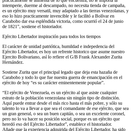
practicamente se alimenta de lo que encuentra, no le importa la
intemperie, duerme al descampado, no necesita tienda de campaña,
es un ejército muy versatil, muy adaptado a las tierras venezolanas, y
eso lo hizo practicamente invencible y le facilitó a Bolívar en
Carabobo dar esa espléndida victoria, como ocurrió el 24 de junio
de 1821”, sostiene el historiador.
Ejército Libertador inspiración para todos los tiempos
El carácter de unidad patriótica, humildad e indepedencia del
Ejército Libertador, es hoy un refrente historico que asume nuestro
Ejercito Bolivariano, así lo refiere el G/B Frank Alexander Zurita
Hernández.
Sostiene Zurita que el principal legado que deja esta hazaña de
Carabobo y todo lo que fue nuestra guerra de emancipación en el
ejército de hoy “es su carácter eminentemente popular”.
“El ejército de Venezuela, es un ejército al que asiste cualquier
estrato de la población venezolana sin ningún tipo de distinción.
Aquí puede entrar desde el más rico hasta el más pobre, y sólo su
talento lo va a llevar a que sea el comandante de ese ejército, que sea
un gran general, o sea un buen capitán, o sea un excelente coronel,
pero no lo va hacer su posición social, porque es un ejército que
heredó eso del Ejército Libertador”, establece el historiador.
Añade que la experiencia adquirida del Ejército Libertador, ha sido