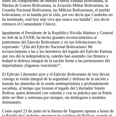
todos los componentes de nuestra Fuerza Armada Bolivariana, la
Marina de Guerra Bolivariana, la Aviación Militar Bolivariana, la
Guardia Nacional Bolivariana, las Milicias Bolivarianas, el pueblo
bolivariano, es la batalla por la vida, por eso decía que Carabobo no
ha terminado, está hoy más viva que nunca esa batalla”, nos decía
entonces el Comandante Chávez.
Igualmente el Presidente de la República Nicolás Maduro y General
en Jefe de la FANB, ha hecho grandes reconocimientos al
patriotismo del Ejercito Bolivariano y en sus felicitaciones ha
expresado: “¡Día del Ejército Nacional Bolivariano! Mi
reconocimiento a las y los herederos del legado del Ejército Patriota
que nos dió la independencia, ustedes han asumido con firmeza y
lealtad la defensa integral de la nación frente a las pretensiones del
imperialismo ¡Sigamos venciendo!”.
El Ejército Libertador ayer y el Ejército Bolivariano de hoy llevan
consigo la visión integral de la seguridad y defensa de la nación y
transita las alamedas de la senda antiimperialista y profundamente
socialista, al tiempo que honran el legado del Libertador Simón
Bolívar, quien demostró con valentía y con su práctica que la Patria
debe ser libre y soberana por siempre, sin doblegarse a modelos
dominantes.
Como aquel 23 de junio en la llanura de Taguanes apenas a horas de
la Batalla de Carabobo, resuenan las palabras de Bolívar, cuando al