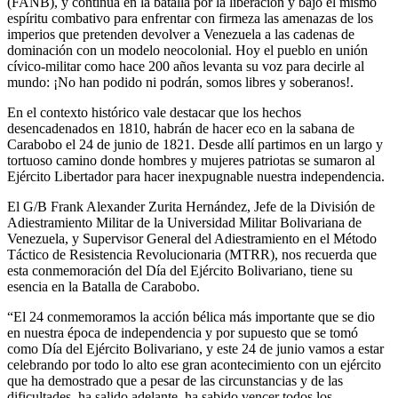
(FANB), y continúa en la batalla por la liberación y bajo el mismo
espíritu combativo para enfrentar con firmeza las amenazas de los
imperios que pretenden devolver a Venezuela a las cadenas de
dominación con un modelo neocolonial. Hoy el pueblo en unión
cívico-militar como hace 200 años levanta su voz para decirle al
mundo: ¡No han podido ni podrán, somos libres y soberanos!.
En el contexto histórico vale destacar que los hechos
desencadenados en 1810, habrán de hacer eco en la sabana de
Carabobo el 24 de junio de 1821. Desde allí partimos en un largo y
tortuoso camino donde hombres y mujeres patriotas se sumaron al
Ejército Libertador para hacer inexpugnable nuestra independencia.
El G/B Frank Alexander Zurita Hernández, Jefe de la División de
Adiestramiento Militar de la Universidad Militar Bolivariana de
Venezuela, y Supervisor General del Adiestramiento en el Método
Táctico de Resistencia Revolucionaria (MTRR), nos recuerda que
esta conmemoración del Día del Ejército Bolivariano, tiene su
esencia en la Batalla de Carabobo.
“El 24 conmemoramos la acción bélica más importante que se dio
en nuestra época de independencia y por supuesto que se tomó
como Día del Ejército Bolivariano, y este 24 de junio vamos a estar
celebrando por todo lo alto ese gran acontecimiento con un ejército
que ha demostrado que a pesar de las circunstancias y de las
dificultades, ha salido adelante, ha sabido vencer todos los