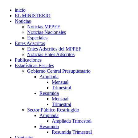
inicio
EL MINISTERIO
Noticias
Noticias MPPEF
Noticias Nacionales
Especiales
Entes Adscritos
Entes Adscritos del MPPEF
Noticias Entes Adscritos
Publicaciones
Estadísticas Fiscales
Gobierno Central Presupuestario
Ampliada
Mensual
Trimestral
Resumida
Mensual
Trimestral
Sector Público Restringido
Ampliada
Ampliada Trimestral
Resumida
Resumida Trimestral
Contactos