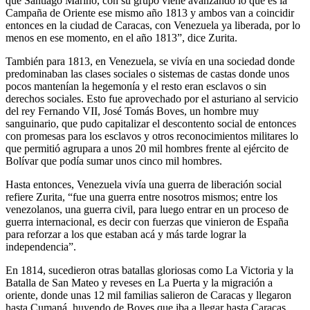
que Santiago Mariño, con su grupo viene avanzando lo que es la
Campaña de Oriente ese mismo año 1813 y ambos van a coincidir
entonces en la ciudad de Caracas, con Venezuela ya liberada, por lo
menos en ese momento, en el año 1813”, dice Zurita.
También para 1813, en Venezuela, se vivía en una sociedad donde
predominaban las clases sociales o sistemas de castas donde unos
pocos mantenían la hegemonía y el resto eran esclavos o sin
derechos sociales. Esto fue aprovechado por el asturiano al servicio
del rey Fernando VII, José Tomás Boves, un hombre muy
sanguinario, que pudo capitalizar el descontento social de entonces
con promesas para los esclavos y otros reconocimientos militares lo
que permitió agrupara a unos 20 mil hombres frente al ejército de
Bolívar que podía sumar unos cinco mil hombres.
Hasta entonces, Venezuela vivía una guerra de liberación social
refiere Zurita, “fue una guerra entre nosotros mismos; entre los
venezolanos, una guerra civil, para luego entrar en un proceso de
guerra internacional, es decir con fuerzas que vinieron de España
para reforzar a los que estaban acá y más tarde lograr la
independencia”.
En 1814, sucedieron otras batallas gloriosas como La Victoria y la
Batalla de San Mateo y reveses en La Puerta y la migración a
oriente, donde unas 12 mil familias salieron de Caracas y llegaron
hasta Cumaná, huyendo de Boves que iba a llegar hasta Caracas