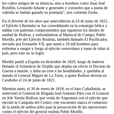
los cultos amigos de su infancia, sino a hombres como Juan José
Rondón, Leonardo Infante y generales y coroneles que a punta de
valentía se habían ganado su jerarquía”, nos comenta Zurita.
En el devenir de los años que antecedieron al 24 de junio de 1821,
el Ejército Libertador se fue consolidando en la estrategia bélica y
militar con patriotas comprometidos que siguieron los ideales de
unidad de Bolívar, y enfrentándose al Mariscal de Campo, Pablo
Morillo, jefe del Ejército Realista, también llamado El Pacificador,
enviado por Fernando VII, que sumó a 10 mil hombres para
enfrentar a sangre y fuego al ejército venezolano y tratar de sitiar al
país, pero esto no se logró.
Morillo partió a España en diciembre de 1820, luego de haberse
firmado el Armisticio de Trujillo que dejaba sin efecto el Decreto de
Guerra a muerte, y daba un cese a las hostilidades, y quedaba al
mando el General Miguel de La Torre, a quien Bolívar derrota en
Carabobo el 24 de junio de 1821.
Mientras tanto, el 30 de enero de 1818, en el hato Cañafístola, se
entrevistó el General de Brigada José Antonio Páez con el General
en Jefe Simón Bolívar, que venía de Angostura con el ejército que
ejecutó la Campaña del Centro; este encuentro marca el comienzo
de la unión de ambos jefes para la prosecución de las operaciones
contra el ejército del general realista Pablo Morillo.