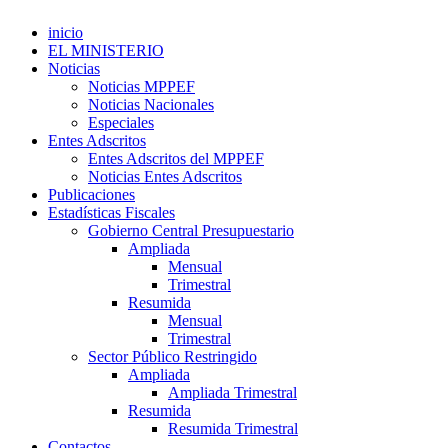
inicio
EL MINISTERIO
Noticias
Noticias MPPEF
Noticias Nacionales
Especiales
Entes Adscritos
Entes Adscritos del MPPEF
Noticias Entes Adscritos
Publicaciones
Estadísticas Fiscales
Gobierno Central Presupuestario
Ampliada
Mensual
Trimestral
Resumida
Mensual
Trimestral
Sector Público Restringido
Ampliada
Ampliada Trimestral
Resumida
Resumida Trimestral
Contactos