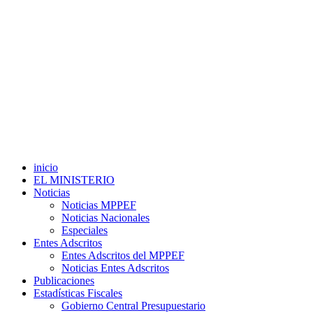
inicio
EL MINISTERIO
Noticias
Noticias MPPEF
Noticias Nacionales
Especiales
Entes Adscritos
Entes Adscritos del MPPEF
Noticias Entes Adscritos
Publicaciones
Estadísticas Fiscales
Gobierno Central Presupuestario