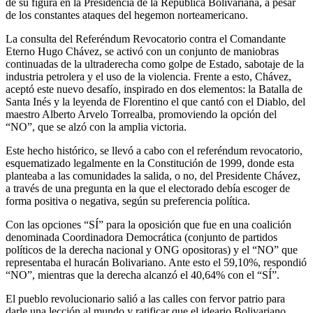
de su figura en la Presidencia de la República Bolivariana, a pesar
de los constantes ataques del hegemon norteamericano.
La consulta del Referéndum Revocatorio contra el Comandante
Eterno Hugo Chávez, se activó con un conjunto de maniobras
continuadas de la ultraderecha como golpe de Estado, sabotaje de la
industria petrolera y el uso de la violencia. Frente a esto, Chávez,
aceptó este nuevo desafío, inspirado en dos elementos: la Batalla de
Santa Inés y la leyenda de Florentino el que cantó con el Diablo, del
maestro Alberto Arvelo Torrealba, promoviendo la opción del
“NO”, que se alzó con la amplia victoria.
Este hecho histórico, se llevó a cabo con el referéndum revocatorio,
esquematizado legalmente en la Constitución de 1999, donde esta
planteaba a las comunidades la salida, o no, del Presidente Chávez,
a través de una pregunta en la que el electorado debía escoger de
forma positiva o negativa, según su preferencia política.
Con las opciones “SÍ” para la oposición que fue en una coalición
denominada Coordinadora Democrática (conjunto de partidos
políticos de la derecha nacional y ONG opositoras) y el “NO” que
representaba el huracán Bolivariano. Ante esto el 59,10%, respondió
“NO”, mientras que la derecha alcanzó el 40,64% con el “SÍ”.
El pueblo revolucionario salió a las calles con fervor patrio para
darle una lección al mundo y ratificar que el ideario Bolivariano,