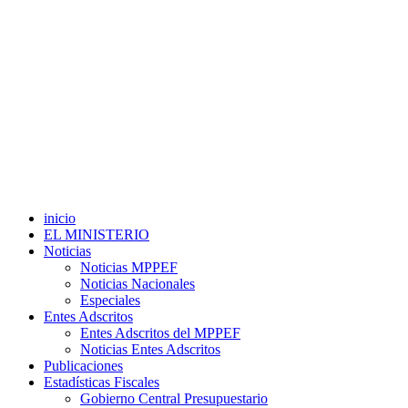
inicio
EL MINISTERIO
Noticias
Noticias MPPEF
Noticias Nacionales
Especiales
Entes Adscritos
Entes Adscritos del MPPEF
Noticias Entes Adscritos
Publicaciones
Estadísticas Fiscales
Gobierno Central Presupuestario