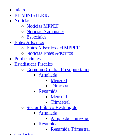
inicio
EL MINISTERIO
Noticias
Noticias MPPEF
Noticias Nacionales
Especiales
Entes Adscritos
Entes Adscritos del MPPEF
Noticias Entes Adscritos
Publicaciones
Estadísticas Fiscales
Gobierno Central Presupuestario
Ampliada
Mensual
Trimestral
Resumida
Mensual
Trimestral
Sector Público Restringido
Ampliada
Ampliada Trimestral
Resumida
Resumida Trimestral
Contactos