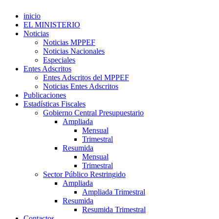
inicio
EL MINISTERIO
Noticias
Noticias MPPEF
Noticias Nacionales
Especiales
Entes Adscritos
Entes Adscritos del MPPEF
Noticias Entes Adscritos
Publicaciones
Estadísticas Fiscales
Gobierno Central Presupuestario
Ampliada
Mensual
Trimestral
Resumida
Mensual
Trimestral
Sector Público Restringido
Ampliada
Ampliada Trimestral
Resumida
Resumida Trimestral
Contactos