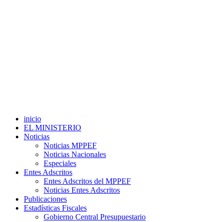
inicio
EL MINISTERIO
Noticias
Noticias MPPEF
Noticias Nacionales
Especiales
Entes Adscritos
Entes Adscritos del MPPEF
Noticias Entes Adscritos
Publicaciones
Estadísticas Fiscales
Gobierno Central Presupuestario