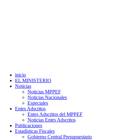
inicio
EL MINISTERIO
Noticias
Noticias MPPEF
Noticias Nacionales
Especiales
Entes Adscritos
Entes Adscritos del MPPEF
Noticias Entes Adscritos
Publicaciones
Estadísticas Fiscales
Gobierno Central Presupuestario