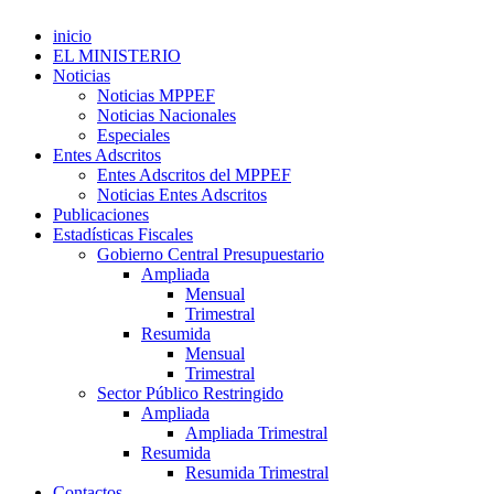
inicio
EL MINISTERIO
Noticias
Noticias MPPEF
Noticias Nacionales
Especiales
Entes Adscritos
Entes Adscritos del MPPEF
Noticias Entes Adscritos
Publicaciones
Estadísticas Fiscales
Gobierno Central Presupuestario
Ampliada
Mensual
Trimestral
Resumida
Mensual
Trimestral
Sector Público Restringido
Ampliada
Ampliada Trimestral
Resumida
Resumida Trimestral
Contactos