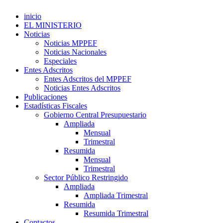
inicio
EL MINISTERIO
Noticias
Noticias MPPEF
Noticias Nacionales
Especiales
Entes Adscritos
Entes Adscritos del MPPEF
Noticias Entes Adscritos
Publicaciones
Estadísticas Fiscales
Gobierno Central Presupuestario
Ampliada
Mensual
Trimestral
Resumida
Mensual
Trimestral
Sector Público Restringido
Ampliada
Ampliada Trimestral
Resumida
Resumida Trimestral
Contactos