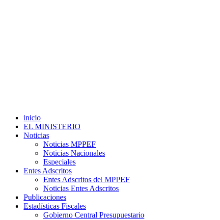
inicio
EL MINISTERIO
Noticias
Noticias MPPEF
Noticias Nacionales
Especiales
Entes Adscritos
Entes Adscritos del MPPEF
Noticias Entes Adscritos
Publicaciones
Estadísticas Fiscales
Gobierno Central Presupuestario