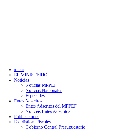
inicio
EL MINISTERIO
Noticias
Noticias MPPEF
Noticias Nacionales
Especiales
Entes Adscritos
Entes Adscritos del MPPEF
Noticias Entes Adscritos
Publicaciones
Estadísticas Fiscales
Gobierno Central Presupuestario