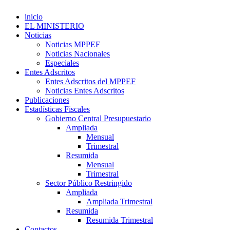
inicio
EL MINISTERIO
Noticias
Noticias MPPEF
Noticias Nacionales
Especiales
Entes Adscritos
Entes Adscritos del MPPEF
Noticias Entes Adscritos
Publicaciones
Estadísticas Fiscales
Gobierno Central Presupuestario
Ampliada
Mensual
Trimestral
Resumida
Mensual
Trimestral
Sector Público Restringido
Ampliada
Ampliada Trimestral
Resumida
Resumida Trimestral
Contactos