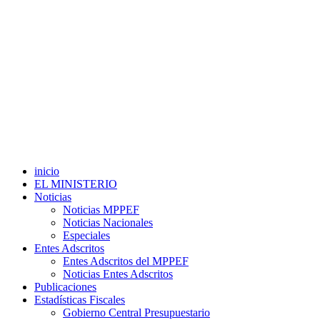
inicio
EL MINISTERIO
Noticias
Noticias MPPEF
Noticias Nacionales
Especiales
Entes Adscritos
Entes Adscritos del MPPEF
Noticias Entes Adscritos
Publicaciones
Estadísticas Fiscales
Gobierno Central Presupuestario