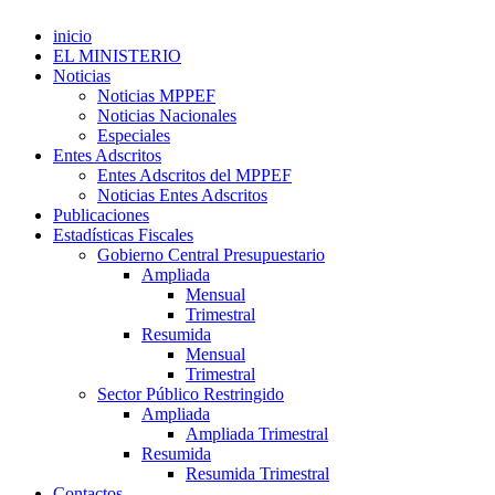
inicio
EL MINISTERIO
Noticias
Noticias MPPEF
Noticias Nacionales
Especiales
Entes Adscritos
Entes Adscritos del MPPEF
Noticias Entes Adscritos
Publicaciones
Estadísticas Fiscales
Gobierno Central Presupuestario
Ampliada
Mensual
Trimestral
Resumida
Mensual
Trimestral
Sector Público Restringido
Ampliada
Ampliada Trimestral
Resumida
Resumida Trimestral
Contactos