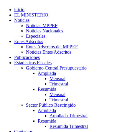
inicio
EL MINISTERIO
Noticias
Noticias MPPEF
Noticias Nacionales
Especiales
Entes Adscritos
Entes Adscritos del MPPEF
Noticias Entes Adscritos
Publicaciones
Estadísticas Fiscales
Gobierno Central Presupuestario
Ampliada
Mensual
Trimestral
Resumida
Mensual
Trimestral
Sector Público Restringido
Ampliada
Ampliada Trimestral
Resumida
Resumida Trimestral
Contactos