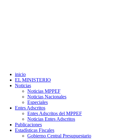
inicio
EL MINISTERIO
Noticias
Noticias MPPEF
Noticias Nacionales
Especiales
Entes Adscritos
Entes Adscritos del MPPEF
Noticias Entes Adscritos
Publicaciones
Estadísticas Fiscales
Gobierno Central Presupuestario