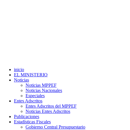
inicio
EL MINISTERIO
Noticias
Noticias MPPEF
Noticias Nacionales
Especiales
Entes Adscritos
Entes Adscritos del MPPEF
Noticias Entes Adscritos
Publicaciones
Estadísticas Fiscales
Gobierno Central Presupuestario