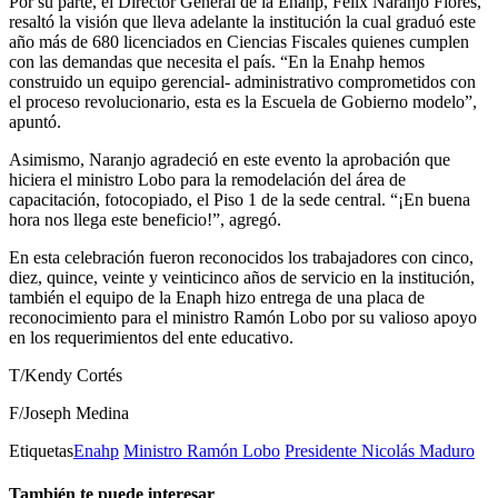
Por su parte, el Director General de la Enahp, Félix Naranjo Flores,
resaltó la visión que lleva adelante la institución la cual graduó este
año más de 680 licenciados en Ciencias Fiscales quienes cumplen
con las demandas que necesita el país. “En la Enahp hemos
construido un equipo gerencial- administrativo comprometidos con
el proceso revolucionario, esta es la Escuela de Gobierno modelo”,
apuntó.
Asimismo, Naranjo agradeció en este evento la aprobación que
hiciera el ministro Lobo para la remodelación del área de
capacitación, fotocopiado, el Piso 1 de la sede central. “¡En buena
hora nos llega este beneficio!”, agregó.
En esta celebración fueron reconocidos los trabajadores con cinco,
diez, quince, veinte y veinticinco años de servicio en la institución,
también el equipo de la Enaph hizo entrega de una placa de
reconocimiento para el ministro Ramón Lobo por su valioso apoyo
en los requerimientos del ente educativo.
T/Kendy Cortés
F/Joseph Medina
Etiquetas
Enahp
Ministro Ramón Lobo
Presidente Nicolás Maduro
También te puede interesar