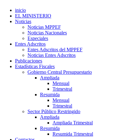
inicio
EL MINISTERIO
Noticias
Noticias MPPEF
Noticias Nacionales
Especiales
Entes Adscritos
Entes Adscritos del MPPEF
Noticias Entes Adscritos
Publicaciones
Estadísticas Fiscales
Gobierno Central Presupuestario
Ampliada
Mensual
Trimestral
Resumida
Mensual
Trimestral
Sector Público Restringido
Ampliada
Ampliada Trimestral
Resumida
Resumida Trimestral
Contactos