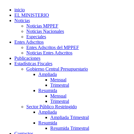
inicio
EL MINISTERIO
Noticias
Noticias MPPEF
Noticias Nacionales
Especiales
Entes Adscritos
Entes Adscritos del MPPEF
Noticias Entes Adscritos
Publicaciones
Estadísticas Fiscales
Gobierno Central Presupuestario
Ampliada
Mensual
Trimestral
Resumida
Mensual
Trimestral
Sector Público Restringido
Ampliada
Ampliada Trimestral
Resumida
Resumida Trimestral
Contactos