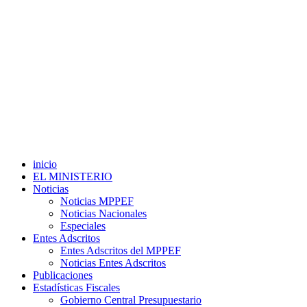
inicio
EL MINISTERIO
Noticias
Noticias MPPEF
Noticias Nacionales
Especiales
Entes Adscritos
Entes Adscritos del MPPEF
Noticias Entes Adscritos
Publicaciones
Estadísticas Fiscales
Gobierno Central Presupuestario