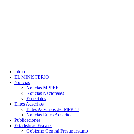
inicio
EL MINISTERIO
Noticias
Noticias MPPEF
Noticias Nacionales
Especiales
Entes Adscritos
Entes Adscritos del MPPEF
Noticias Entes Adscritos
Publicaciones
Estadísticas Fiscales
Gobierno Central Presupuestario