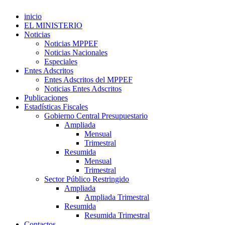
inicio
EL MINISTERIO
Noticias
Noticias MPPEF
Noticias Nacionales
Especiales
Entes Adscritos
Entes Adscritos del MPPEF
Noticias Entes Adscritos
Publicaciones
Estadísticas Fiscales
Gobierno Central Presupuestario
Ampliada
Mensual
Trimestral
Resumida
Mensual
Trimestral
Sector Público Restringido
Ampliada
Ampliada Trimestral
Resumida
Resumida Trimestral
Contactos