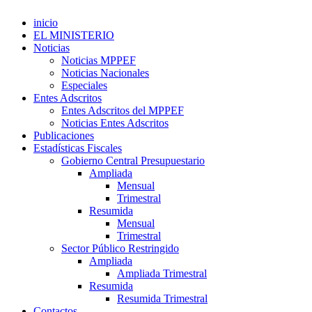
inicio
EL MINISTERIO
Noticias
Noticias MPPEF
Noticias Nacionales
Especiales
Entes Adscritos
Entes Adscritos del MPPEF
Noticias Entes Adscritos
Publicaciones
Estadísticas Fiscales
Gobierno Central Presupuestario
Ampliada
Mensual
Trimestral
Resumida
Mensual
Trimestral
Sector Público Restringido
Ampliada
Ampliada Trimestral
Resumida
Resumida Trimestral
Contactos