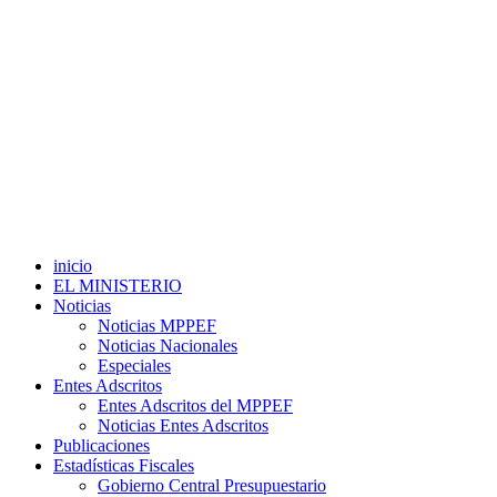
inicio
EL MINISTERIO
Noticias
Noticias MPPEF
Noticias Nacionales
Especiales
Entes Adscritos
Entes Adscritos del MPPEF
Noticias Entes Adscritos
Publicaciones
Estadísticas Fiscales
Gobierno Central Presupuestario