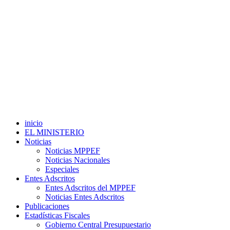
inicio
EL MINISTERIO
Noticias
Noticias MPPEF
Noticias Nacionales
Especiales
Entes Adscritos
Entes Adscritos del MPPEF
Noticias Entes Adscritos
Publicaciones
Estadísticas Fiscales
Gobierno Central Presupuestario