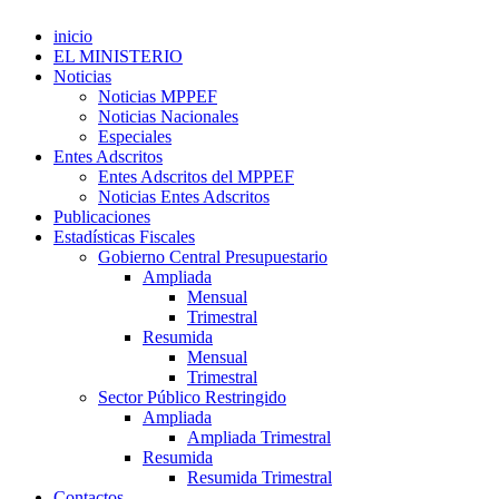
inicio
EL MINISTERIO
Noticias
Noticias MPPEF
Noticias Nacionales
Especiales
Entes Adscritos
Entes Adscritos del MPPEF
Noticias Entes Adscritos
Publicaciones
Estadísticas Fiscales
Gobierno Central Presupuestario
Ampliada
Mensual
Trimestral
Resumida
Mensual
Trimestral
Sector Público Restringido
Ampliada
Ampliada Trimestral
Resumida
Resumida Trimestral
Contactos