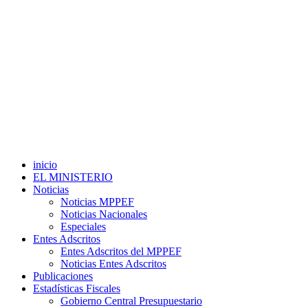
inicio
EL MINISTERIO
Noticias
Noticias MPPEF
Noticias Nacionales
Especiales
Entes Adscritos
Entes Adscritos del MPPEF
Noticias Entes Adscritos
Publicaciones
Estadísticas Fiscales
Gobierno Central Presupuestario