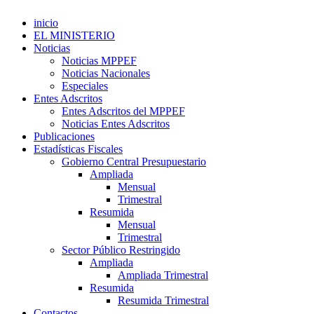
inicio
EL MINISTERIO
Noticias
Noticias MPPEF
Noticias Nacionales
Especiales
Entes Adscritos
Entes Adscritos del MPPEF
Noticias Entes Adscritos
Publicaciones
Estadísticas Fiscales
Gobierno Central Presupuestario
Ampliada
Mensual
Trimestral
Resumida
Mensual
Trimestral
Sector Público Restringido
Ampliada
Ampliada Trimestral
Resumida
Resumida Trimestral
Contactos