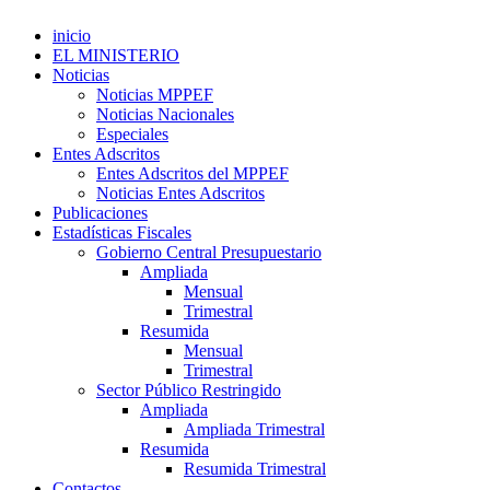
inicio
EL MINISTERIO
Noticias
Noticias MPPEF
Noticias Nacionales
Especiales
Entes Adscritos
Entes Adscritos del MPPEF
Noticias Entes Adscritos
Publicaciones
Estadísticas Fiscales
Gobierno Central Presupuestario
Ampliada
Mensual
Trimestral
Resumida
Mensual
Trimestral
Sector Público Restringido
Ampliada
Ampliada Trimestral
Resumida
Resumida Trimestral
Contactos