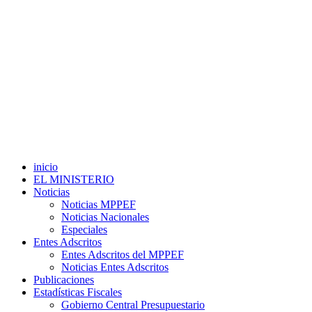
inicio
EL MINISTERIO
Noticias
Noticias MPPEF
Noticias Nacionales
Especiales
Entes Adscritos
Entes Adscritos del MPPEF
Noticias Entes Adscritos
Publicaciones
Estadísticas Fiscales
Gobierno Central Presupuestario