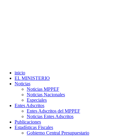
inicio
EL MINISTERIO
Noticias
Noticias MPPEF
Noticias Nacionales
Especiales
Entes Adscritos
Entes Adscritos del MPPEF
Noticias Entes Adscritos
Publicaciones
Estadísticas Fiscales
Gobierno Central Presupuestario