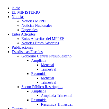
inicio
EL MINISTERIO
Noticias
Noticias MPPEF
Noticias Nacionales
Especiales
Entes Adscritos
Entes Adscritos del MPPEF
Noticias Entes Adscritos
Publicaciones
Estadísticas Fiscales
Gobierno Central Presupuestario
Ampliada
Mensual
Trimestral
Resumida
Mensual
Trimestral
Sector Público Restringido
Ampliada
Ampliada Trimestral
Resumida
Resumida Trimestral
Contactos