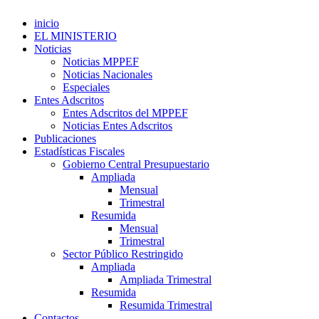
inicio
EL MINISTERIO
Noticias
Noticias MPPEF
Noticias Nacionales
Especiales
Entes Adscritos
Entes Adscritos del MPPEF
Noticias Entes Adscritos
Publicaciones
Estadísticas Fiscales
Gobierno Central Presupuestario
Ampliada
Mensual
Trimestral
Resumida
Mensual
Trimestral
Sector Público Restringido
Ampliada
Ampliada Trimestral
Resumida
Resumida Trimestral
Contactos