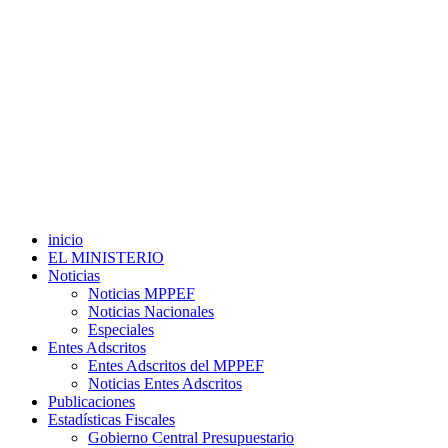
inicio
EL MINISTERIO
Noticias
Noticias MPPEF
Noticias Nacionales
Especiales
Entes Adscritos
Entes Adscritos del MPPEF
Noticias Entes Adscritos
Publicaciones
Estadísticas Fiscales
Gobierno Central Presupuestario