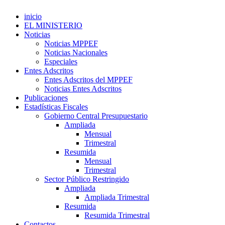
inicio
EL MINISTERIO
Noticias
Noticias MPPEF
Noticias Nacionales
Especiales
Entes Adscritos
Entes Adscritos del MPPEF
Noticias Entes Adscritos
Publicaciones
Estadísticas Fiscales
Gobierno Central Presupuestario
Ampliada
Mensual
Trimestral
Resumida
Mensual
Trimestral
Sector Público Restringido
Ampliada
Ampliada Trimestral
Resumida
Resumida Trimestral
Contactos