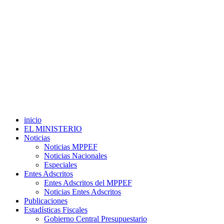
inicio
EL MINISTERIO
Noticias
Noticias MPPEF
Noticias Nacionales
Especiales
Entes Adscritos
Entes Adscritos del MPPEF
Noticias Entes Adscritos
Publicaciones
Estadísticas Fiscales
Gobierno Central Presupuestario