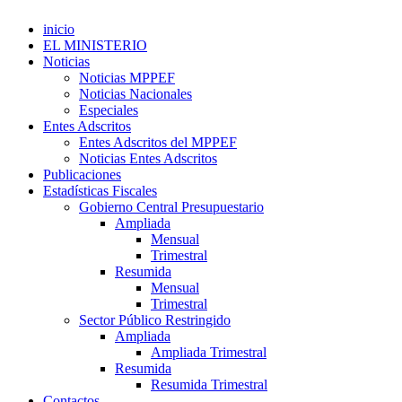
inicio
EL MINISTERIO
Noticias
Noticias MPPEF
Noticias Nacionales
Especiales
Entes Adscritos
Entes Adscritos del MPPEF
Noticias Entes Adscritos
Publicaciones
Estadísticas Fiscales
Gobierno Central Presupuestario
Ampliada
Mensual
Trimestral
Resumida
Mensual
Trimestral
Sector Público Restringido
Ampliada
Ampliada Trimestral
Resumida
Resumida Trimestral
Contactos