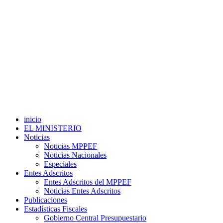
inicio
EL MINISTERIO
Noticias
Noticias MPPEF
Noticias Nacionales
Especiales
Entes Adscritos
Entes Adscritos del MPPEF
Noticias Entes Adscritos
Publicaciones
Estadísticas Fiscales
Gobierno Central Presupuestario